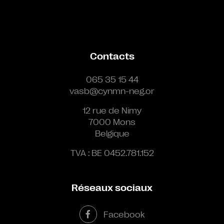
Contacts
065 35 15 44
vasb@cynmn-neg.or
12 rue de Nimy
7000 Mons
Belgique
TVA : BE 0452.781.152
Réseaux sociaux
Facebook