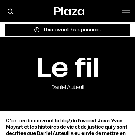
Skip to main content
This event has passed.
Le fil
Daniel Auteuil
C’est en découvrant le blog de l’avocat Jean-Yves
Moyart et les histoires de vie et de justice qui y sont
décrites que Daniel Auteuil a eu envie de mettre en