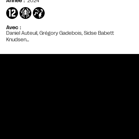
2024
Année
Avec
Daniel Auteuil, Grégory Gadebois, Sidse Babett
Knudsen…
Bande annonce