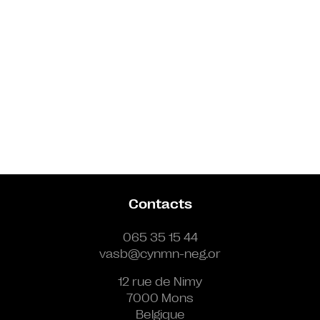
Contacts
065 35 15 44
vasb@cynmn-neg.or
12 rue de Nimy
7000 Mons
Belgique