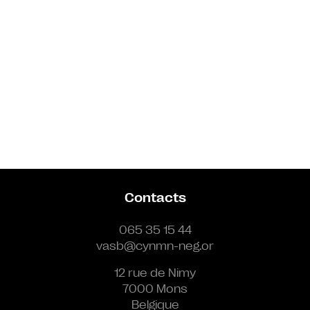
Contacts
065 35 15 44
vasb@cynmn-neg.or
12 rue de Nimy
7000 Mons
Belgique