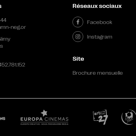
s
Réseaux sociaux
 44
Facebook
mn-neg.or
Instagram
Nimy
s
Site
452.781.152
Brochure mensuelle