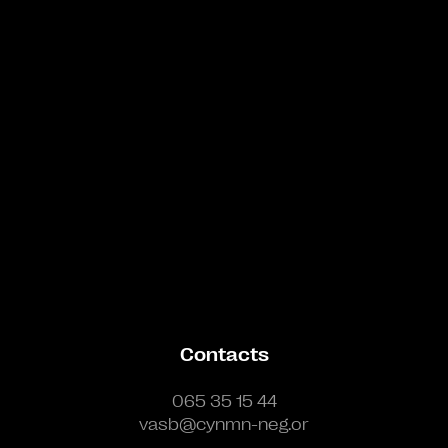
Bande annonce
Contacts
065 35 15 44
vasb@cynmn-neg.or