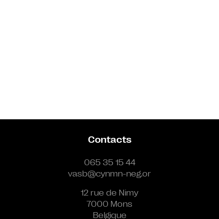
Contacts
065 35 15 44
vasb@cynmn-neg.or
12 rue de Nimy
7000 Mons
Belgique