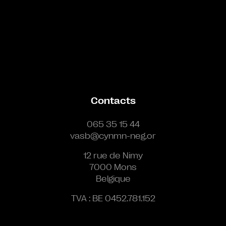
Contacts
065 35 15 44
vasb@cynmn-neg.or
12 rue de Nimy
7000 Mons
Belgique
TVA : BE 0452.781.152