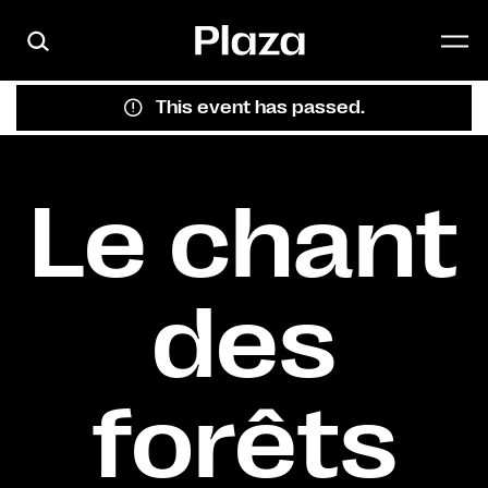
Skip to main content
This event has passed.
Le chant
des
forêts