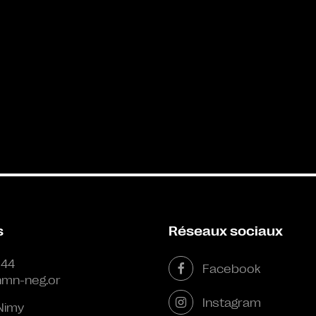
s
Réseaux sociaux
 44
Facebook
mn-neg.or
Instagram
Nimy