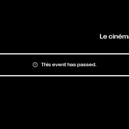
Le ciném
This event has passed.