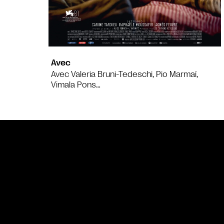
Avec
Avec Valeria Bruni-Tedeschi, Pio Marmaï,
Vimala Pons…
Bande annonce