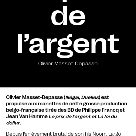
de
l’argent
Olivier Masset-Depasse
Olivier Masset-Depasse (
Illégal, Duelles
) est
propulsé aux manettes de cette grosse production
belgo-française tirée des BD de Philippe Francq et
Jean Van Hamme
Le prix de l’argent et La loi du
dollar
.
Depuis l’enlèvement brutal de son fils Noom, Largo