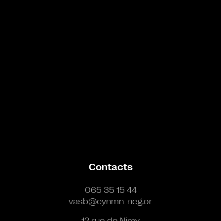
Contacts
065 35 15 44
vasb@cynmn-neg.or
12 rue de Nimy