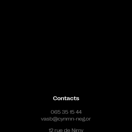
Contacts
065 35 15 44
vasb@cynmn-neg.or
12 rue de Nimy