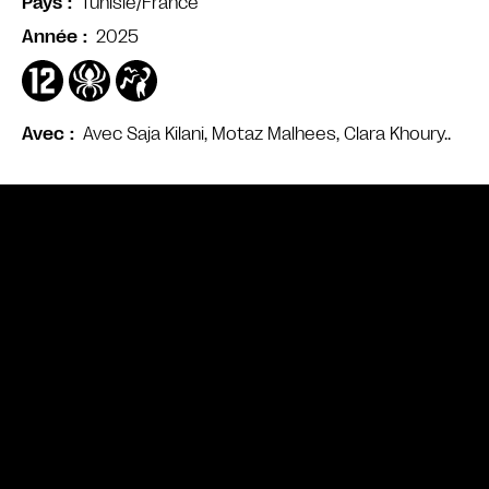
Tunisie/France
Pays
2025
Année
Avec Saja Kilani, Motaz Malhees, Clara Khoury..
Avec
Bande annonce