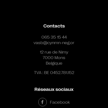
Contacts
065 35 15 44
vasb@cynmn-neg.or
12 rue de Nimy
7000 Mons
Belgique
TVA : BE 0452.781.152
Réseaux sociaux
Facebook