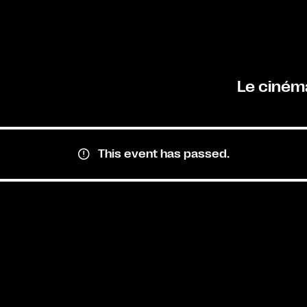
Le ciném
This event has passed.