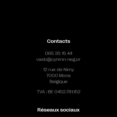
Contacts
065 35 15 44
vasb@cynmn-neg.or
12 rue de Nimy
7000 Mons
Belgique
TVA : BE 0452.781.152
Réseaux sociaux