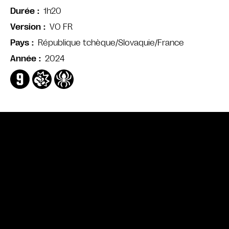
1h20
Durée
VO FR
Version
République tchèque/Slovaquie/France
Pays
2024
Année
Bande annonce