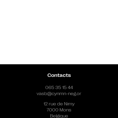
Contacts
065 35 15 44
vasb@cynmn-neg.or
12 rue de Nimy
7000 Mons
Belgique