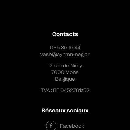
Contacts
065 35 15 44
vasb@cynmn-neg.or
12 rue de Nimy
7000 Mons
Belgique
TVA : BE 0452.781.152
Réseaux sociaux
Facebook