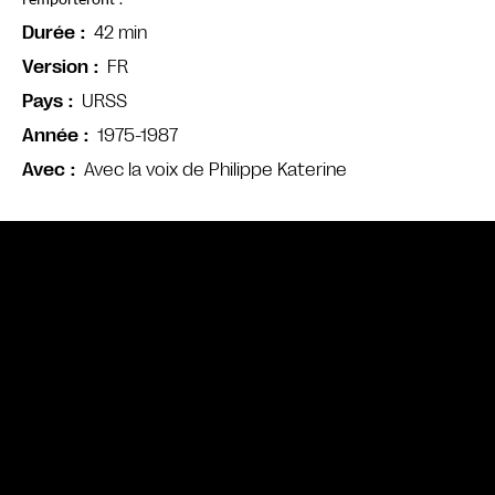
l’emporteront !
42 min
Durée
FR
Version
URSS
Pays
1975-1987
Année
Avec la voix de Philippe Katerine
Avec
Bande annonce