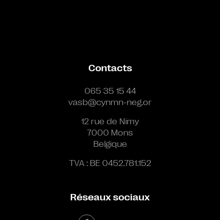
Contacts
065 35 15 44
vasb@cynmn-neg.or
12 rue de Nimy
7000 Mons
Belgique
TVA : BE 0452.781.152
Réseaux sociaux