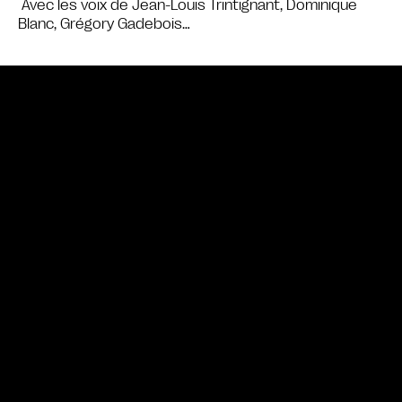
Avec les voix de Jean-Louis Trintignant, Dominique
Blanc, Grégory Gadebois…
Bande annonce