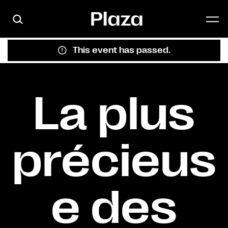
Skip to main content
This event has passed.
La plus
précieus
e des