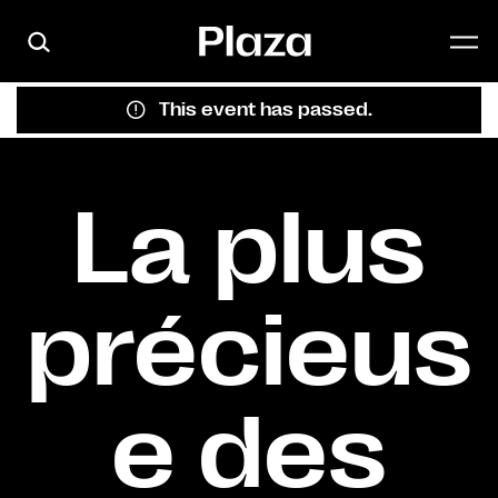
Skip to main content
This event has passed.
La plus
précieus
e des