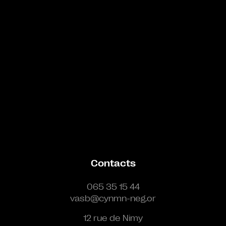
Contacts
065 35 15 44
vasb@cynmn-neg.or
12 rue de Nimy