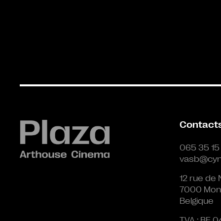
Contact
065 35 15
vasb@cyn
12 rue de 
7000 Mon
Belgique
TVA : BE 0