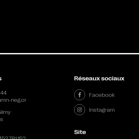
s
Réseaux sociaux
 44
Facebook
mn-neg.or
Instagram
Nimy
s
Site
452.781.152