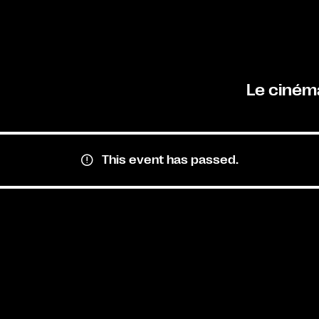
Le ciném
This event has passed.