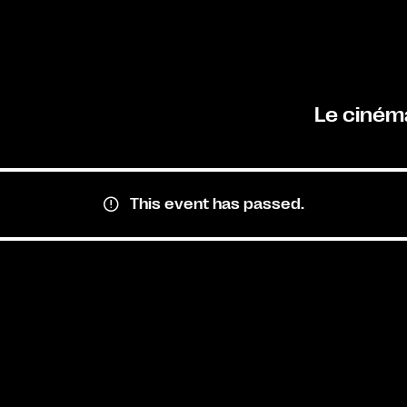
Le ciném
This event has passed.