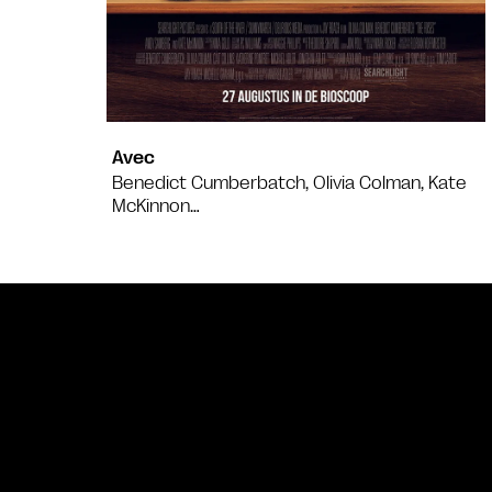
Avec
Benedict Cumberbatch, Olivia Colman, Kate
McKinnon…
Bande annonce