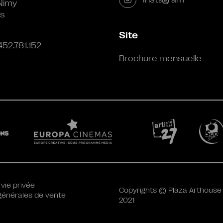
Nimy
s
Site
452.781.152
Brochure mensuelle
 vie privée
Copyrights © Plaza Arthouse
générales de vente
2021