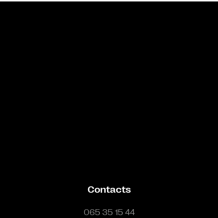
Bande annonce
Contacts
065 35 15 44