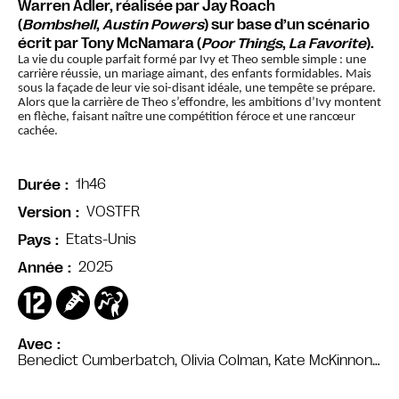
Warren Adler, réalisée par Jay Roach
(
Bombshell
,
Austin Powers
) sur base d’un scénario
écrit par Tony McNamara (
Poor Things
,
La Favorite
).
La vie du couple parfait formé par Ivy et Theo semble simple : une
carrière réussie, un mariage aimant,
des
enfants formidables. Mais
sous la façade de leur vie soi-disant idéale, une tempête se prépare.
Alors que la carrière de Theo s’effondre, les ambitions d’Ivy montent
en flèche, faisant naître une compétition féroce et une rancœur
cachée.
1h46
Durée
VOSTFR
Version
Etats-Unis
Pays
2025
Année
Avec
Benedict Cumberbatch, Olivia Colman, Kate McKinnon…