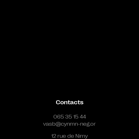
Contacts
065 35 15 44
vasb@cynmn-neg.or
12 rue de Nimy