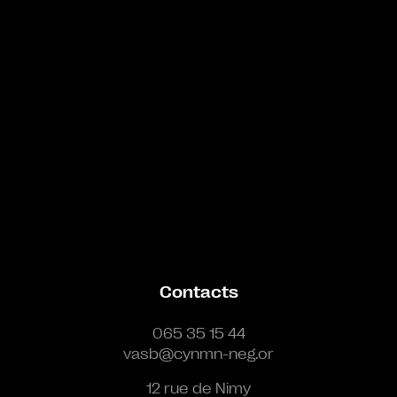
Contacts
065 35 15 44
vasb@cynmn-neg.or
12 rue de Nimy