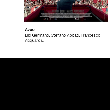
Avec
Elio Germano, Stefano Abbati, Francesco
Acquaroli…
Bande annonce