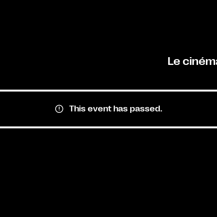
Le ciném
This event has passed.