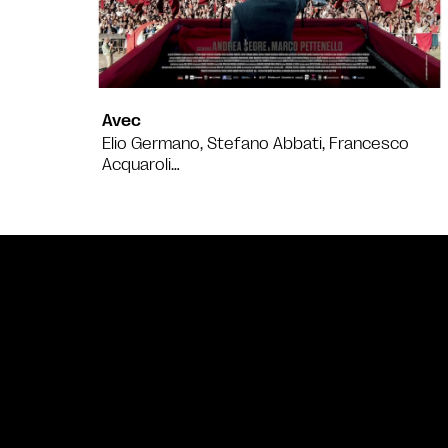
Avec
Elio Germano, Stefano Abbati, Francesco
Acquaroli…
Bande annonce