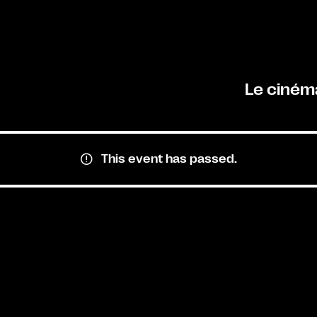
Le ciném
This event has passed.