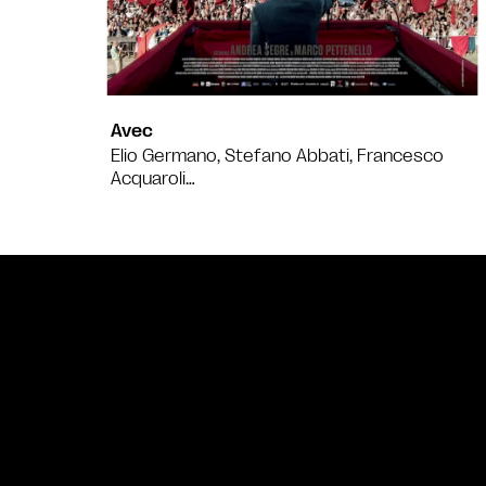
Avec
Elio Germano, Stefano Abbati, Francesco
Acquaroli…
Bande annonce