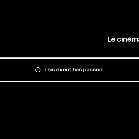
Le ciném
This event has passed.