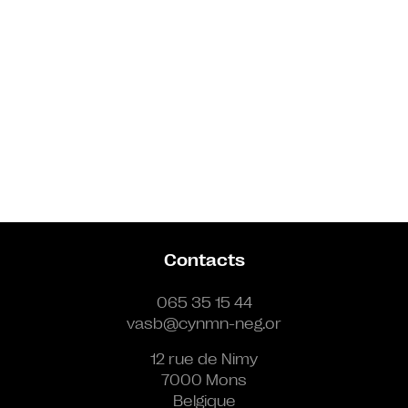
Contacts
065 35 15 44
vasb@cynmn-neg.or
12 rue de Nimy
7000 Mons
Belgique