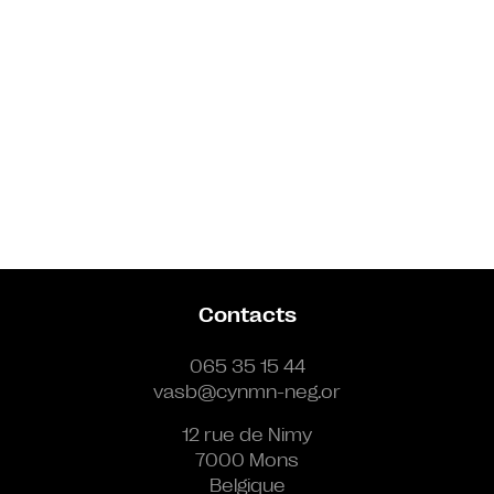
Contacts
065 35 15 44
vasb@cynmn-neg.or
12 rue de Nimy
7000 Mons
Belgique