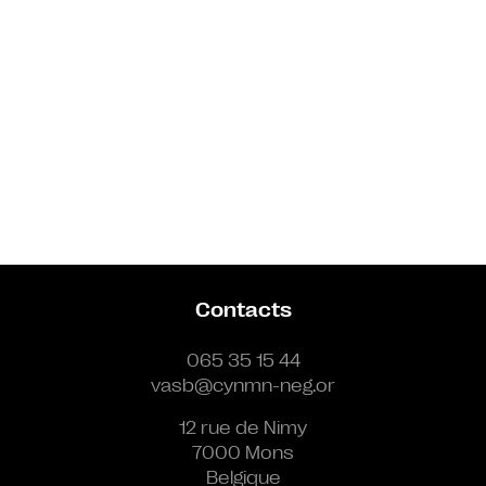
Contacts
065 35 15 44
vasb@cynmn-neg.or
12 rue de Nimy
7000 Mons
Belgique