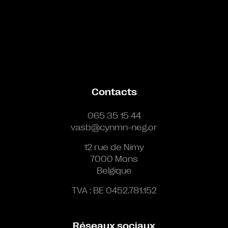
Contacts
065 35 15 44
vasb@cynmn-neg.or
12 rue de Nimy
7000 Mons
Belgique
TVA : BE 0452.781.152
Réseaux sociaux