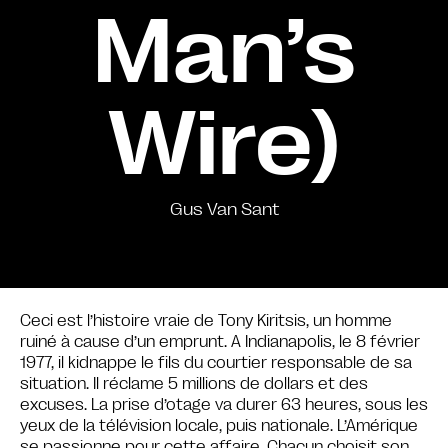
Man’s
Wire)
Gus Van Sant
Ceci est l’histoire vraie de Tony Kiritsis, un homme
ruiné à cause d’un emprunt. A Indianapolis, le 8 février
1977, il kidnappe le fils du courtier responsable de sa
situation. Il réclame 5 millions de dollars et des
excuses. La prise d’otage va durer 63 heures, sous les
yeux de la télévision locale, puis nationale. L’Amérique
se passionne pour cette affaire. Chacun choisit son