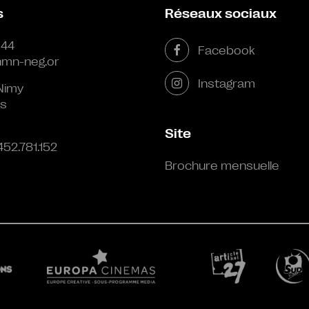
s
Réseaux sociaux
 44
Facebook
mn-neg.or
Instagram
Nimy
s
Site
452.781.152
Brochure mensuelle