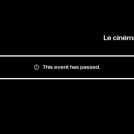
Le ciném
This event has passed.