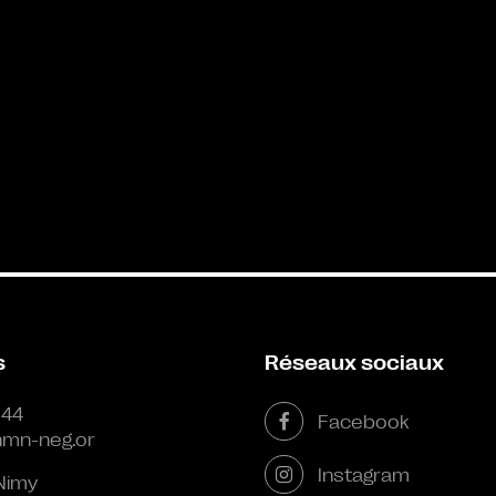
s
Réseaux sociaux
 44
Facebook
mn-neg.or
Instagram
Nimy