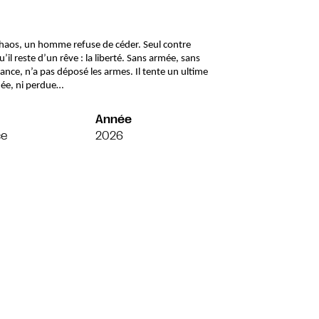
 chaos, un homme refuse de céder. Seul contre 
l reste d’un rêve : la liberté. Sans armée, sans 
rance, n’a pas déposé les armes. Il tente un ultime 
inée, ni perdue…
Année
ce
2026