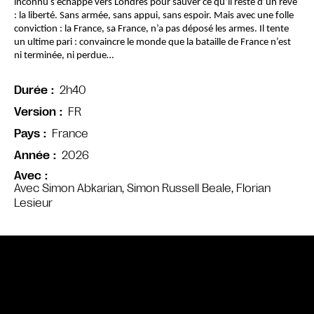
inconnu s’échappe vers Londres pour sauver ce qu’il reste d’un rêve 
: la liberté. Sans armée, sans appui, sans espoir. Mais avec une folle 
conviction : la France, sa France, n’a pas déposé les armes. Il tente 
un ultime pari : convaincre le monde que la bataille de France n’est 
ni terminée, ni perdue…
2h40
Durée
FR
Version
France
Pays
2026
Année
Avec
Avec Simon Abkarian, Simon Russell Beale, Florian
Lesieur
Bande annonce