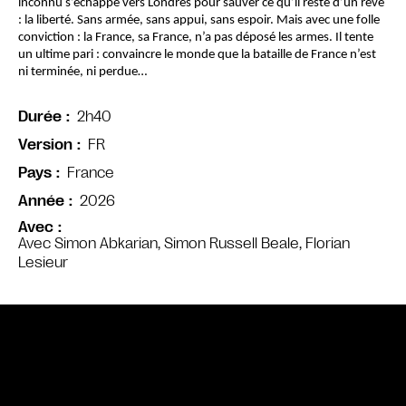
inconnu s’échappe vers Londres pour sauver ce qu’il reste d’un rêve 
: la liberté. Sans armée, sans appui, sans espoir. Mais avec une folle 
conviction : la France, sa France, n’a pas déposé les armes. Il tente 
un ultime pari : convaincre le monde que la bataille de France n’est 
ni terminée, ni perdue…
2h40
Durée
FR
Version
France
Pays
2026
Année
Avec
Avec Simon Abkarian, Simon Russell Beale, Florian
Lesieur
Bande annonce