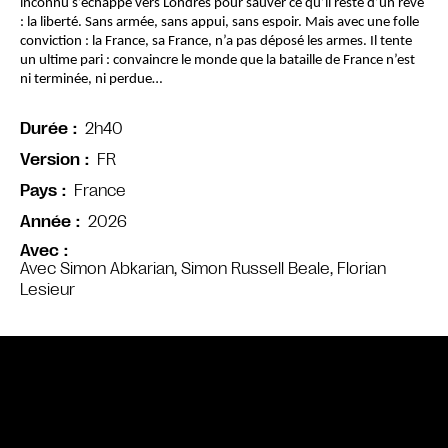
inconnu s’échappe vers Londres pour sauver ce qu’il reste d’un rêve 
: la liberté. Sans armée, sans appui, sans espoir. Mais avec une folle 
conviction : la France, sa France, n’a pas déposé les armes. Il tente 
un ultime pari : convaincre le monde que la bataille de France n’est 
ni terminée, ni perdue…
2h40
Durée
FR
Version
France
Pays
2026
Année
Avec
Avec Simon Abkarian, Simon Russell Beale, Florian
Lesieur
Bande annonce