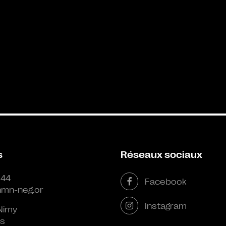
s
Réseaux sociaux
 44
Facebook
mn-neg.or
Instagram
Nimy
s