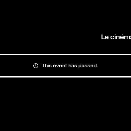
Le ciném
This event has passed.