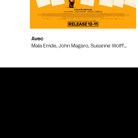
Avec
Mala Emde, John Magaro, Susanne Wolff…
Bande annonce