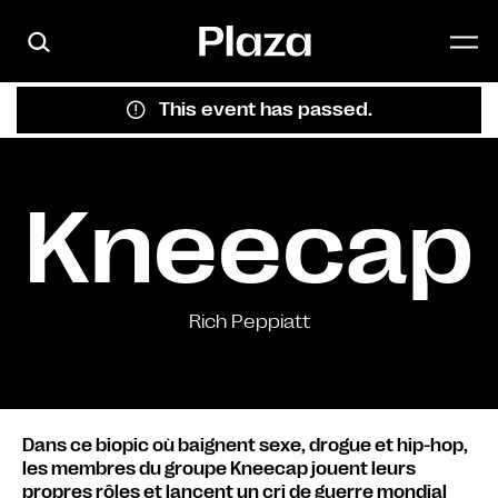
Skip to main content
This event has passed.
Kneecap
Rich Peppiatt
Dans ce biopic où baignent sexe, drogue et hip-hop,
les membres du groupe Kneecap jouent leurs
propres rôles et lancent un cri de guerre mondial