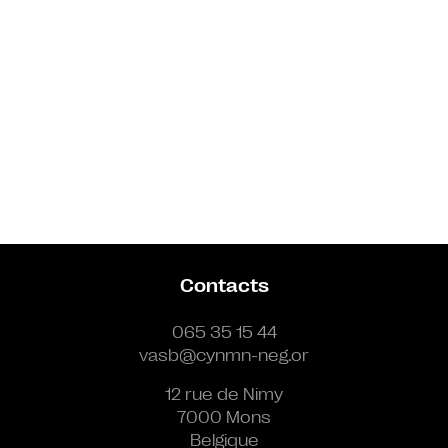
Contacts
065 35 15 44
vasb@cynmn-neg.or
12 rue de Nimy
7000 Mons
Belgique