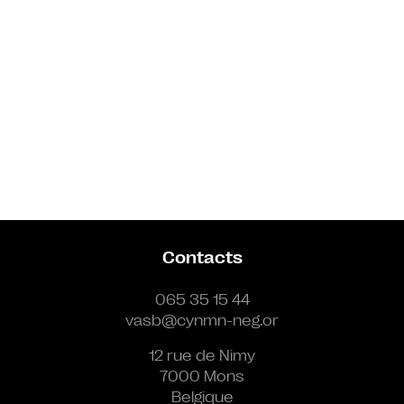
Contacts
065 35 15 44
vasb@cynmn-neg.or
12 rue de Nimy
7000 Mons
Belgique