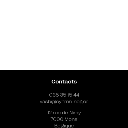
Contacts
065 35 15 44
vasb@cynmn-neg.or
12 rue de Nimy
7000 Mons
Belgique