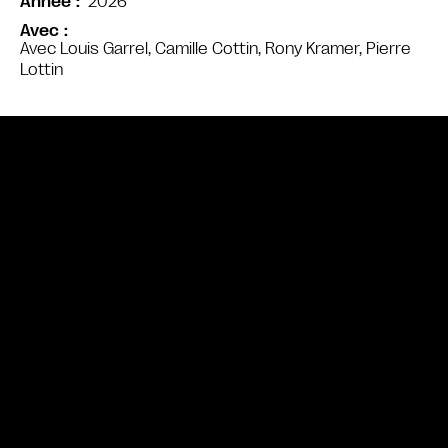
2026
Année
Avec
Avec Louis Garrel, Camille Cottin, Rony Kramer, Pierre
Lottin
Bande annonce