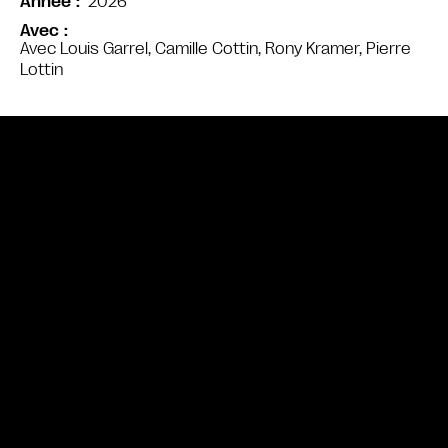
2026
Année
Avec
Avec Louis Garrel, Camille Cottin, Rony Kramer, Pierre
Lottin
Bande annonce