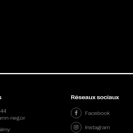
s
Réseaux sociaux
 44
Facebook
mn-neg.or
Instagram
Nimy