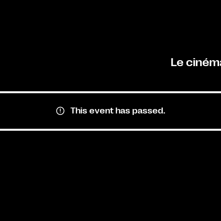
Le ciném
This event has passed.