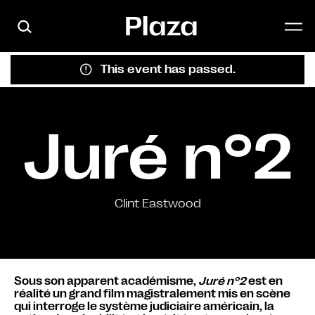
Skip to main content
This event has passed.
Juré n°2
Clint Eastwood
Sous son apparent académisme,
Juré n°2
est en
réalité un grand film magistralement mis en scène
qui interroge le système judiciaire américain, la