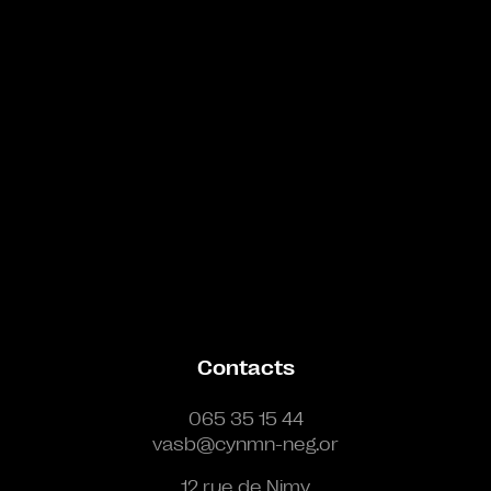
Contacts
065 35 15 44
vasb@cynmn-neg.or
12 rue de Nimy