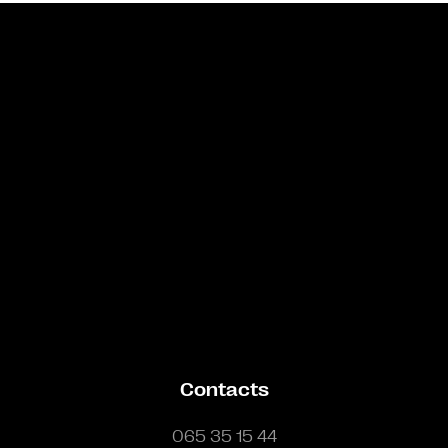
Bande annonce
Contacts
065 35 15 44