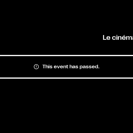
Le ciném
This event has passed.