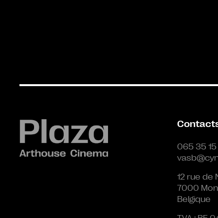
Contact
065 35 15
vasb@cyn
12 rue de 
7000 Mon
Belgique
TVA : BE 0