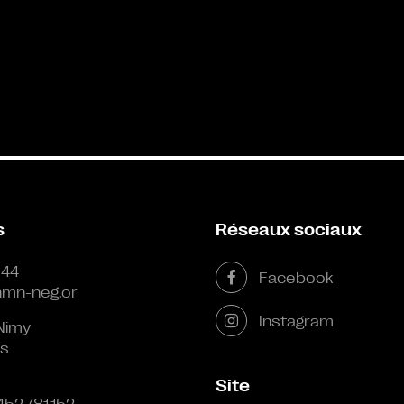
s
Réseaux sociaux
 44
Facebook
mn-neg.or
Instagram
Nimy
s
Site
452.781.152