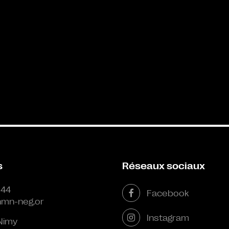
s
Réseaux sociaux
 44
Facebook
mn-neg.or
Instagram
Nimy