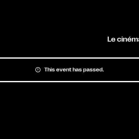
Le ciném
This event has passed.