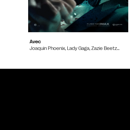
Avec
Joaquin Phoenix, Lady Gaga, Zazie Beetz…
Bande annonce