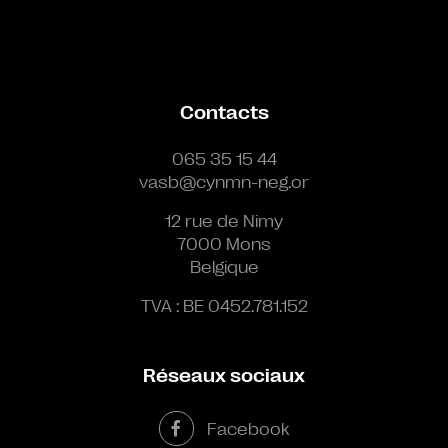
Contacts
065 35 15 44
vasb@cynmn-neg.or
12 rue de Nimy
7000 Mons
Belgique
TVA : BE 0452.781.152
Réseaux sociaux
Facebook