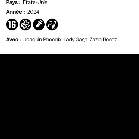
Etats-Unis
Pays
2024
Année
Joaquin Phoenix, Lady Gaga, Zazie Beetz…
Avec
Bande annonce